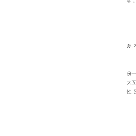
客”
差
,
份一
大五
性
,