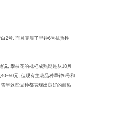
新白
2
号
,
而且克服了早钟
6
号抗热性
她说
,
攀枝花的枇杷成熟期是从
10
月
克
40~50
元
,
但现有主栽品种早钟
6
号和
白雪早这些品种都表现出良好的耐热