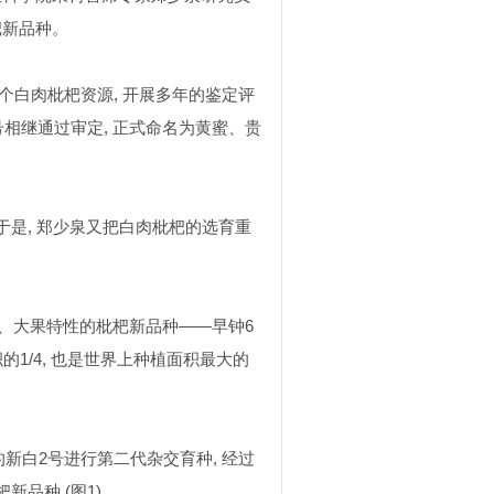
杷新品种。
个白肉枇杷资源
,
开展多年的鉴定评
号相继通过审定
,
正式命名为黄蜜、贵
于是
,
郑少泉又把白肉枇杷的选育重
、大果特性的枇杷新品种——早钟
6
积的
1/4,
也是世界上种植面积最大的
的新白
2
号进行第二代杂交育种
,
经过
杷新品种
(
图
1)
。