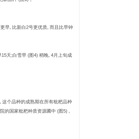
号更早
,
比新白
2
号更优质
,
而且比早钟
早
15
天
;
白雪早
(
图
4)
稍晚
, 4
月上旬成
,
这个品种的成熟期在所有枇杷品种
学院的国家枇杷种质资源圃中
(
图
5) ,