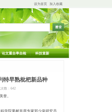
设为首页
加入收藏
论文重合率自检
科技查新
系列特早熟枇杷新品种
浏览次数：
642
之美誉。
业科学院果树首席专家郑少泉研究员