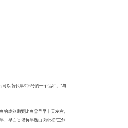
后可以替代早钟
6
号的一个品种。”与
白的成熟期要比白雪早早十天左右。
早、早白香堪称早熟白肉枇杷“三剑