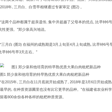
2018
年
,
三月白、白雪早相继通过专家审定
(
图
2)
。
“这两个品种都属于超亲遗传
,
集中并超越了父母本的优点
,
比早钟
6
抗性更强。”郑少泉高兴地说。
“三月白
(
图
3)
在福州的成熟期是
3
月上旬至
4
月上旬成熟
,
比早钟
6
号
比早钟
6
号早
3
天左右。”
图1 郑少泉和他培育的特早熟优质大果白肉枇杷新品种
“在
2015
年
,
三月白在
11
月底就开始成熟了
, 2018
年是
3
月
6
日开始成熟
最早的
,
在种质资源圃里也没有比它更早的品种。”在福建省农业科
留着
800
余份各种各样的枇杷种质资源。