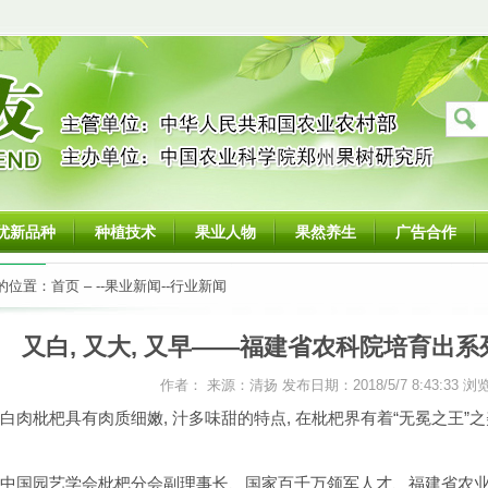
优新品种
种植技术
果业人物
果然养生
广告合作
的位置：
首页
– --
果业新闻
--
行业新闻
又白, 又大, 又早——福建省农科院培育出
作者： 来源：清扬 发布日期：2018/5/7 8:43:33 
白肉枇杷具有肉质细嫩
,
汁多味甜的特点
,
在枇杷界有着“无冕之王”
中国园艺学会枇杷分会副理事长、国家百千万领军人才、福建省农