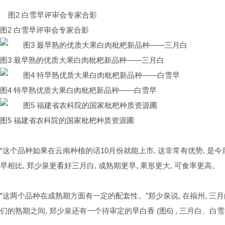
图2 白雪早评审会专家合影
图3 最早熟的优质大果白肉枇杷新品种——三月白
图4 特早熟优质大果白肉枇杷新品种——白雪早
图5 福建省农科院的国家枇杷种质资源圃
“这个品种如果在云南种植的话
10
月份就能上市
,
这非常有优势
,
是今
早相比
,
郑少泉更看好三月白
,
成熟期更早
,
果形更大
,
可食率更高。
“这两个品种在成熟期方面有一定的配套性。”郑少泉说
,
在福州
,
三月
们的熟期之间
,
郑少泉还有一个待审定的早白香
(
图
6) ,
三月白、白雪