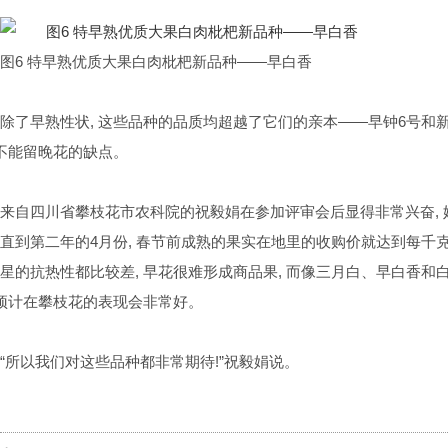
。
图6 特早熟优质大果白肉枇杷新品种——早白香
除了早熟性状
,
这些品种的品质均超越了它们的亲本——早钟
6
号和
不能留晚花的缺点。
来自四川省攀枝花市农科院的祝毅娟在参加评审会后显得非常兴奋
,
直到第二年的
4
月份
,
春节前成熟的果实在地里的收购价就达到每千
星的抗热性都比较差
,
早花很难形成商品果
,
而像三月白、早白香和
预计在攀枝花的表现会非常好。
“所以我们对这些品种都非常期待
!
”祝毅娟说。