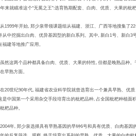
0
年来就瞄准这个“无冕之王”
:
选育熟期配套、白肉、优质、大果的枇
从
1999
年开始
,
郑少泉带领课题组从福建、浙江、广西等地搜集了
22
并从中挖掘出白肉、优异基因型的新白系列。其中
,
新白
1
号、新白
3
在福建等地推广应用。
虽然这两个品种都具备白肉、优质、大果的特性
,
但都是晚熟品种。
在早熟方面。
在
20
世纪
90
年代
,
福建省农业科学院就曾选育出一个兼具早熟、优质
这是中国第一个采用杂交手段培育出的枇杷品种
,
占全国枇杷种植面
枇杷品种。
2004
年
,
郑少泉选择具有早熟基因的早钟
6
号和具有优质、白肉基因
年的反复筛选、观察
,
终于培育出系列的早熟、优质、大果的白肉枇