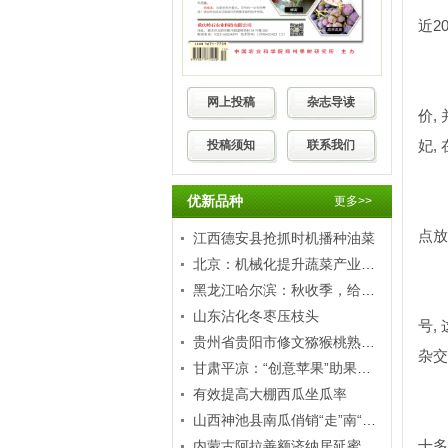
近
2
网上投稿
杂志导读
价
,
妃
,
投稿须知
联系我们
优新品种
更多>>
点放
江西德安县抢抓时机播种油菜
北京：机械化提升蔬菜产业竞争力
黑龙江哈尔滨：秋收季，给秸秆“打包”
山东沾化冬枣压枝头
号
,
贵州省贵阳市修文猕猴桃熟了！
杂交
甘肃平凉：“创意苹果”助果农增收
有效提高大棚西瓜坐瓜率
山西神池县南瓜俏销“走”南“闯”北
十多
内蒙古阿拉善额济纳居延蜜瓜香飘黄金周