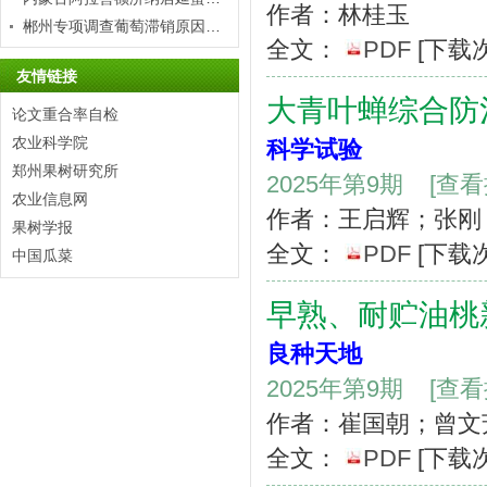
作者：林桂玉
郴州专项调查葡萄滞销原因寻求解决办法
全文：
PDF
[下载
友情链接
大青叶蝉综合防
论文重合率自检
农业科学院
科学试验
郑州果树研究所
2025年第9期
[查
农业信息网
作者：王启辉；张刚
果树学报
全文：
PDF
[下载
中国瓜菜
早熟、耐贮油桃
良种天地
2025年第9期
[查
作者：崔国朝；曾文
全文：
PDF
[下载