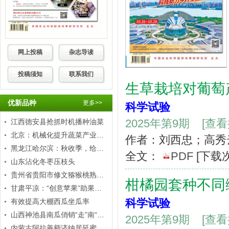
网上投稿
杂志导读
投稿须知
联系我们
生草栽培对葡萄
优新品种
更多>>
科学试验
2025年第9期
[查
江西德安县抢抓时机播种油菜
北京：机械化提升蔬菜产业竞争力
作者：刘西忠；高秀
黑龙江哈尔滨：秋收季，给秸秆“打包”
全文：
PDF
[下载
山东沾化冬枣压枝头
贵州省贵阳市修文猕猴桃熟了！
柑橘园套种不同
甘肃平凉：“创意苹果”助果农增收
科学试验
有效提高大棚西瓜坐瓜率
山西神池县南瓜俏销“走”南“闯”北
2025年第9期
[查
内蒙古阿拉善额济纳居延蜜瓜香飘黄金周