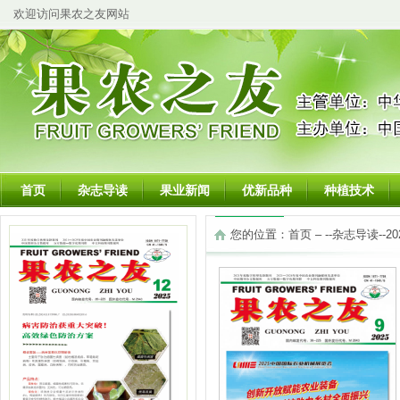
欢迎访问果农之友网站
首页
杂志导读
果业新闻
优新品种
种植技术
您的位置：
首页
– --
杂志导读
--
2